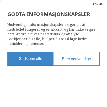
ENGLISH
Søk
N
P
MENY
GODTA INFORMASJONSKAPSLER
Ordlist
Energik
34/7-34
Nødvendige informasjonskapsler sørger for at
nettstedet fungerer og er sikkert, og kan ikke velges
bort. Andre brukes til statistikk og analyse.
Godkjenner du alle, hjelper du oss å lage bedre
nettsider og tjenester.
Lisens
089
Godkjenn alle
Bare nødvendige
Startdato
14.02.2009
Status
P&A
Fasilitet
BORGLAND DOLPHIN
Operatør: