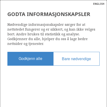
ENGLISH
Søk
N
P
MENY
GODTA INFORMASJONSKAPSLER
Ordlist
Energik
34/7-5
Nødvendige informasjonskapsler sørger for at
nettstedet fungerer og er sikkert, og kan ikke velges
bort. Andre brukes til statistikk og analyse.
Godkjenner du alle, hjelper du oss å lage bedre
nettsider og tjenester.
Lisens
089
Godkjenn alle
Bare nødvendige
Startdato
17.01.1985
Status
P&A
Fasilitet
TREASURE SAGA
Operatør: