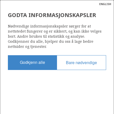
ENGLISH
Søk
N
P
MENY
GODTA INFORMASJONSKAPSLER
Ordlist
Energik
34/8-9 S
Nødvendige informasjonskapsler sørger for at
nettstedet fungerer og er sikkert, og kan ikke velges
bort. Andre brukes til statistikk og analyse.
Godkjenner du alle, hjelper du oss å lage bedre
nettsider og tjenester.
Lisens
120
Godkjenn alle
Bare nødvendige
Startdato
25.10.1992
Status
P&A
Fasilitet
WEST DELTA
Operatør: