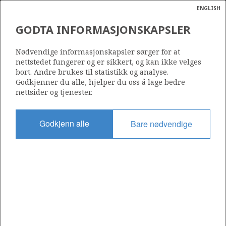
ENGLISH
Søk
N
P
MENY
GODTA INFORMASJONSKAPSLER
Ordlist
Energik
35/11-17
Nødvendige informasjonskapsler sørger for at
nettstedet fungerer og er sikkert, og kan ikke velges
bort. Andre brukes til statistikk og analyse.
Godkjenner du alle, hjelper du oss å lage bedre
nettsider og tjenester.
Lisens
090
Godkjenn alle
Bare nødvendige
Startdato
24.03.2014
Status
P&A
Fasilitet
SONGA TRYM
Operatør: