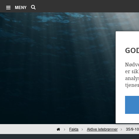
Søk
MENY
GO
Nødve
er sik
analy
tjenes
Hjem
Fakta
Aktive letebrønner
35/9-10