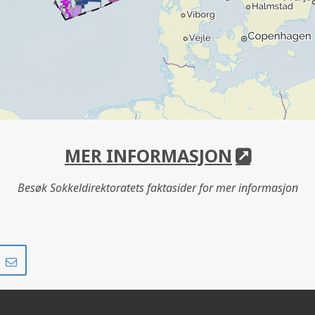
MER INFORMASJON
Besøk Sokkeldirektoratets faktasider for mer informasjon
Del
Del
på
i
r
LinkedIn
e-
post