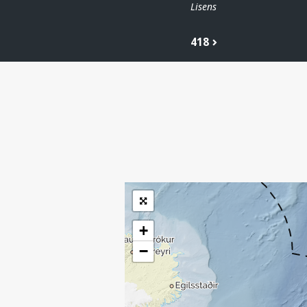
Lisens
418
| ©
Leaflet
|
Kartverket
Inneholder data
under norsk lisens
for offentlige data
(
)
NLOD
tilgjengeliggjort av
Sokkeldirektoratet
+
−