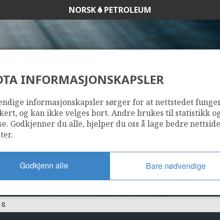
NORSK
PETROLEUM
DTA INFORMASJONSKAPSLER
35/9-10 S
ndige informasjonskapsler sørger for at nettstedet funge
kert, og kan ikke velges bort. Andre brukes til statistikk o
se. Godkjenner du alle, hjelper du oss å lage bedre nettsid
ter.
Godkjenn alle
Bare nødvendige
 S