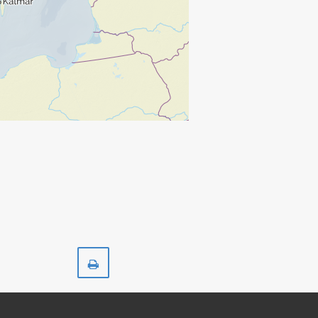
Skriv
ut