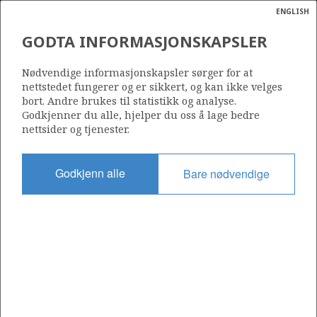
ENGLISH
Søk
N
P
MENY
GODTA INFORMASJONSKAPSLER
Ordlist
Energik
35/9-8
Nødvendige informasjonskapsler sørger for at
nettstedet fungerer og er sikkert, og kan ikke velges
bort. Andre brukes til statistikk og analyse.
Godkjenner du alle, hjelper du oss å lage bedre
nettsider og tjenester.
Lisens
418
Godkjenn alle
Bare nødvendige
Startdato
01.02.2013
Status
P&A
Fasilitet
TRANSOCEAN ARCTIC
Operatør: