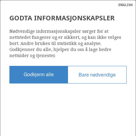
ENGLISH
Søk
N
P
MENY
GODTA INFORMASJONSKAPSLER
Ordlist
Energik
35/11-14 S
Nødvendige informasjonskapsler sørger for at
nettstedet fungerer og er sikkert, og kan ikke velges
bort. Andre brukes til statistikk og analyse.
Godkjenner du alle, hjelper du oss å lage bedre
nettsider og tjenester.
Lisens
090 B
Godkjenn alle
Bare nødvendige
Startdato
23.08.2006
Status
P&A
Fasilitet
TRANSOCEAN WINNER
Operatør: