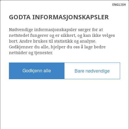
ENGLISH
Søk
N
P
MENY
GODTA INFORMASJONSKAPSLER
Ordlist
Energik
35/11-4 R
Nødvendige informasjonskapsler sørger for at
nettstedet fungerer og er sikkert, og kan ikke velges
bort. Andre brukes til statistikk og analyse.
Godkjenner du alle, hjelper du oss å lage bedre
nettsider og tjenester.
Lisens
090
Godkjenn alle
Bare nødvendige
Startdato
16.11.1991
Status
P&A
a
sens
Fasilitet
ata
SOVEREIGN EXPLOR
t av
ratet