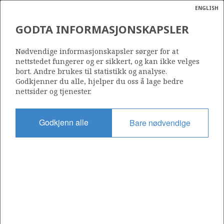
ENGLISH
Søk
N
P
MENY
GODTA INFORMASJONSKAPSLER
Ordlist
Energik
35/11-9
Nødvendige informasjonskapsler sørger for at
nettstedet fungerer og er sikkert, og kan ikke velges
bort. Andre brukes til statistikk og analyse.
Godkjenner du alle, hjelper du oss å lage bedre
nettsider og tjenester.
Lisens
090
Godkjenn alle
Bare nødvendige
Startdato
02.03.1997
Status
P&A
Fasilitet
WEST DELTA
Operatør: