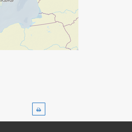
Skriv
ut