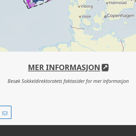
MER INFORMASJON
Besøk Sokkeldirektoratets faktasider for mer informasjon
Del
Del
på
i
r
LinkedIn
e-
post