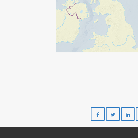
Del
Del
på
på
Facebook
Twitte