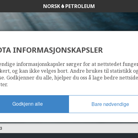
NORSK
PETROLEUM
DTA INFORMASJONSKAPSLER
6407/6-3
ndige informasjonskapsler sørger for at nettstedet funge
kert, og kan ikke velges bort. Andre brukes til statistikk o
se. Godkjenner du alle, hjelper du oss å lage bedre nettsid
ter.
Godkjenn alle
Bare nødvendige
-3