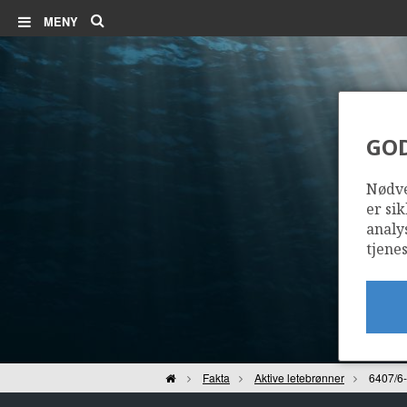
Søk
MENY
GO
Nødve
er sik
analy
tjenes
Hjem
Fakta
Aktive letebrønner
6407/6