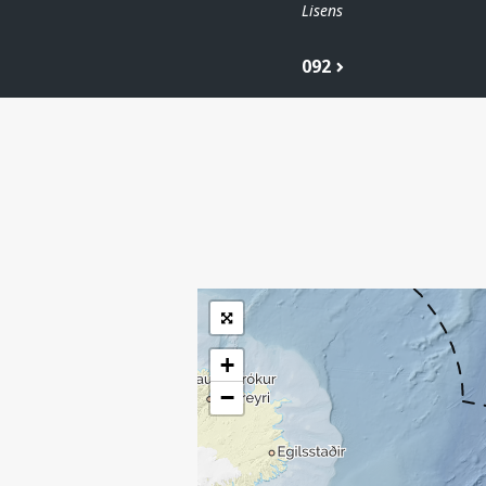
Lisens
092
| ©
Leaflet
|
Kartverket
Inneholder data
under norsk lisens
for offentlige data
(
)
NLOD
tilgjengeliggjort av
Sokkeldirektoratet
+
−