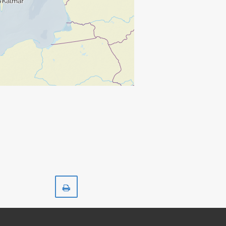
Skriv
ut