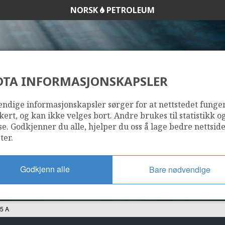
NORSK
PETROLEUM
DTA INFORMASJONSKAPSLER
6407/8-5 A
ndige informasjonskapsler sørger for at nettstedet funge
kert, og kan ikke velges bort. Andre brukes til statistikk o
se. Godkjenner du alle, hjelper du oss å lage bedre nettsid
ter.
Godkjenn alle
Bare nødvendige
5 A