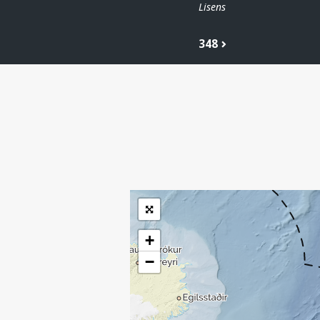
Lisens
348
| ©
Leaflet
|
Kartverket
Inneholder data
under norsk lisens
for offentlige data
(
)
NLOD
tilgjengeliggjort av
Sokkeldirektoratet
+
−