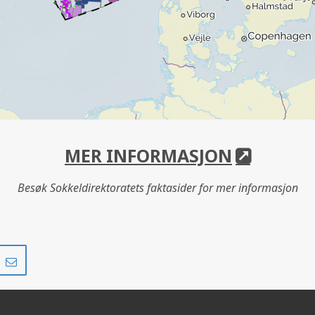
MER INFORMASJON
Besøk Sokkeldirektoratets faktasider for mer informasjon
Del
Del
på
i
r
LinkedIn
e-
post