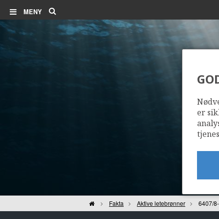
Søk
MENY
GO
Nødve
er sik
analy
tjenes
Hjem
Fakta
Aktive letebrønner
6407/8-