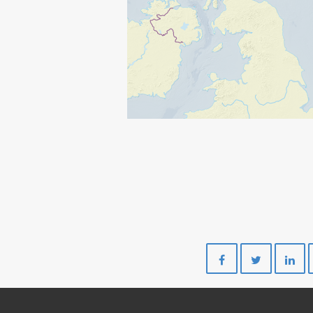
Del
Del
på
på
Facebook
Twitte