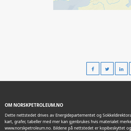
Del
Del
på
på
Facebook
Twitte
OM NORSKPETROLEUM.NO
Dette nettstedet drives av Energidepartementet og Sokkeldirektorat
kart, grafer, tabeller med mer kan gjenbrukes hvis materialet merke
www.norskpetroleum.no. Bildene på nettstedet er kopibeskyttet og