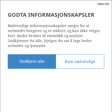
ENGLISH
Søk
N
P
MENY
GODTA INFORMASJONSKAPSLER
Ordlist
Energik
6506/12-1
Nødvendige informasjonskapsler sørger for at
nettstedet fungerer og er sikkert, og kan ikke velges
bort. Andre brukes til statistikk og analyse.
Godkjenner du alle, hjelper du oss å lage bedre
nettsider og tjenester.
Lisens
094
Godkjenn alle
Bare nødvendige
Startdato
16.08.1984
Status
P&A
Fasilitet
ROSS ISLE
Operatør: