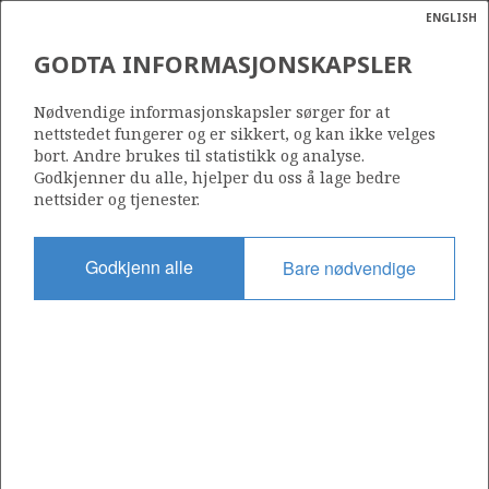
ENGLISH
Søk
N
P
MENY
GODTA INFORMASJONSKAPSLER
Ordlist
Energik
6507/11-9
Nødvendige informasjonskapsler sørger for at
nettstedet fungerer og er sikkert, og kan ikke velges
bort. Andre brukes til statistikk og analyse.
Godkjenner du alle, hjelper du oss å lage bedre
nettsider og tjenester.
Lisens
263
Godkjenn alle
Bare nødvendige
Startdato
12.03.2008
Status
P&A
Fasilitet
WEST ALPHA
Operatør: