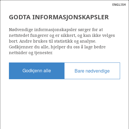
ENGLISH
Søk
N
P
MENY
GODTA INFORMASJONSKAPSLER
Ordlist
Energik
6507/2-5 S
Nødvendige informasjonskapsler sørger for at
nettstedet fungerer og er sikkert, og kan ikke velges
bort. Andre brukes til statistikk og analyse.
Godkjenner du alle, hjelper du oss å lage bedre
nettsider og tjenester.
Lisens
942
Godkjenn alle
Bare nødvendige
Startdato
23.07.2019
Status
P&A
Fasilitet
WEST PHOENIX
Operatør: