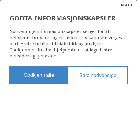
ENGLISH
Søk
N
P
MENY
GODTA INFORMASJONSKAPSLER
Ordlist
Energik
6507/7-13
Nødvendige informasjonskapsler sørger for at
nettstedet fungerer og er sikkert, og kan ikke velges
bort. Andre brukes til statistikk og analyse.
Godkjenner du alle, hjelper du oss å lage bedre
nettsider og tjenester.
Lisens
095
Godkjenn alle
Bare nødvendige
Startdato
12.12.2000
Status
P&A
Fasilitet
MÆRSK JUTLANDER
Operatør: