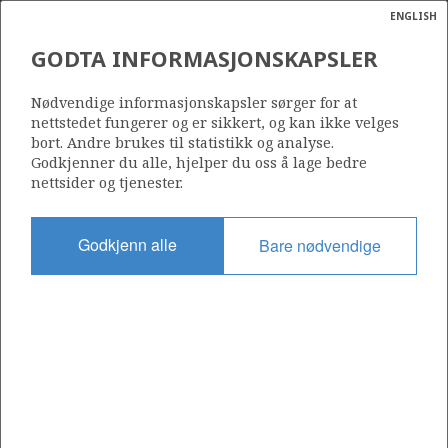
ENGLISH
Søk
N
P
MENY
GODTA INFORMASJONSKAPSLER
Ordlist
Energik
6507/7-5 A
Nødvendige informasjonskapsler sørger for at
nettstedet fungerer og er sikkert, og kan ikke velges
bort. Andre brukes til statistikk og analyse.
Godkjenner du alle, hjelper du oss å lage bedre
nettsider og tjenester.
Lisens
095
Godkjenn alle
Bare nødvendige
Startdato
06.03.1986
Status
P&A
Fasilitet
NORTRYM
Operatør: