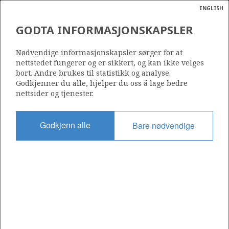
ENGLISH
Søk
N
P
MENY
GODTA INFORMASJONSKAPSLER
Ordlist
Energik
6608/10-2
Nødvendige informasjonskapsler sørger for at
nettstedet fungerer og er sikkert, og kan ikke velges
bort. Andre brukes til statistikk og analyse.
Godkjenner du alle, hjelper du oss å lage bedre
nettsider og tjenester.
Lisens
128
Godkjenn alle
Bare nødvendige
Startdato
28.10.1991
Status
P&A
Fasilitet
ROSS RIG (2)
Operatør: