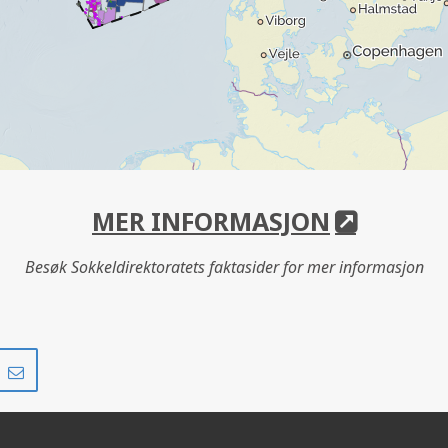
MER INFORMASJON
Besøk Sokkeldirektoratets faktasider for mer informasjon
Del
Del
på
i
r
LinkedIn
e-
post