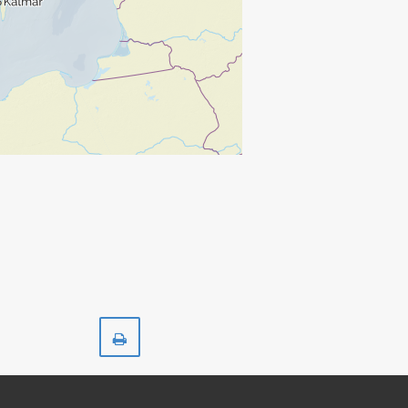
Skriv
ut