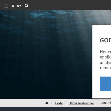
Søk
MENY
GO
Nødve
er sik
analy
tjenes
Hjem
Fakta
Aktive letebrønner
6608/1