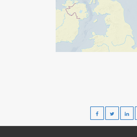
Del
Del
på
på
Facebook
Twitte