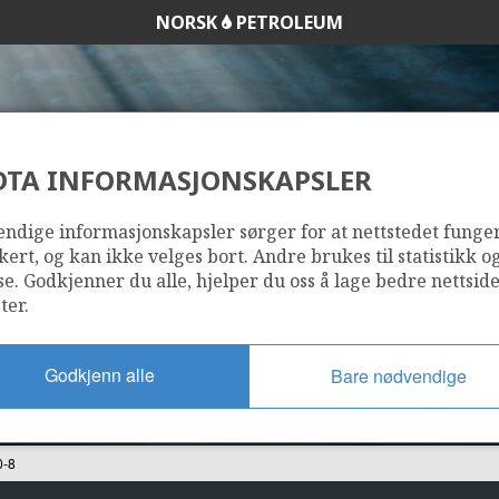
NORSK
PETROLEUM
DTA INFORMASJONSKAPSLER
6608/10-8
ndige informasjonskapsler sørger for at nettstedet funge
kert, og kan ikke velges bort. Andre brukes til statistikk o
se. Godkjenner du alle, hjelper du oss å lage bedre nettsid
ter.
Godkjenn alle
Bare nødvendige
0-8