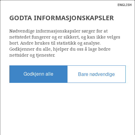
ENGLISH
Søk
N
P
MENY
GODTA INFORMASJONSKAPSLER
Ordlist
Energik
7120/6-1
Nødvendige informasjonskapsler sørger for at
nettstedet fungerer og er sikkert, og kan ikke velges
bort. Andre brukes til statistikk og analyse.
Godkjenner du alle, hjelper du oss å lage bedre
nettsider og tjenester.
Lisens
097
Godkjenn alle
Bare nødvendige
Startdato
02.02.1985
Status
P&A
Fasilitet
TREASURE SCOUT
Operatør: