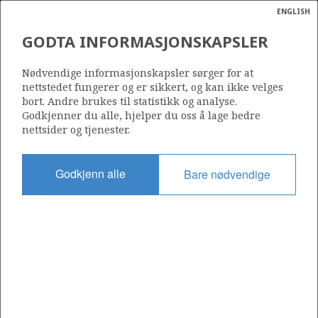
ENGLISH
Søk
N
P
MENY
GODTA INFORMASJONSKAPSLER
Ordlist
Energik
7122/7-3
Nødvendige informasjonskapsler sørger for at
nettstedet fungerer og er sikkert, og kan ikke velges
bort. Andre brukes til statistikk og analyse.
Godkjenner du alle, hjelper du oss å lage bedre
nettsider og tjenester.
Lisens
229
Godkjenn alle
Bare nødvendige
Startdato
24.10.2005
Status
P&A
Fasilitet
EIRIK RAUDE
Operatør: