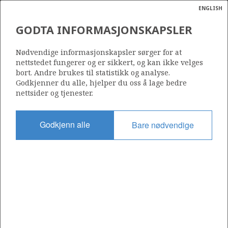
ENGLISH
Søk
N
P
MENY
GODTA INFORMASJONSKAPSLER
Ordlist
Energik
9/2-5
Nødvendige informasjonskapsler sørger for at
nettstedet fungerer og er sikkert, og kan ikke velges
bort. Andre brukes til statistikk og analyse.
Godkjenner du alle, hjelper du oss å lage bedre
nettsider og tjenester.
Lisens
114
Godkjenn alle
Bare nødvendige
Startdato
23.06.1995
Status
RE-CLASS TO DEV
Fasilitet
DEEPSEA BERGEN DECOM
Operatør: