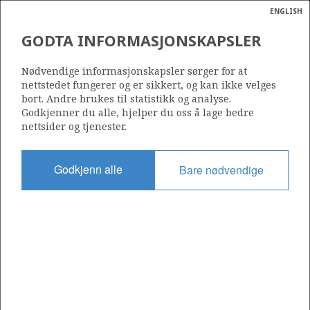
ENGLISH
Søk
N
P
MENY
GODTA INFORMASJONSKAPSLER
Ordlist
Energik
001 B
Nødvendige informasjonskapsler sørger for at
nettstedet fungerer og er sikkert, og kan ikke velges
bort. Andre brukes til statistikk og analyse.
Godkjenner du alle, hjelper du oss å lage bedre
nettsider og tjenester.
Område
NORDSJØEN
Godkjenn alle
Bare nødvendige
Tildelt dato
15.12.1999
Gyldig til
31.12.2036
Gjeldende fase
PRODUCTION EXTENDED
Tildelingsrunde: