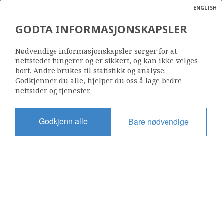
ENGLISH
Søk
N
P
MENY
GODTA INFORMASJONSKAPSLER
Ordlist
Energik
001 P
Nødvendige informasjonskapsler sørger for at
nettstedet fungerer og er sikkert, og kan ikke velges
bort. Andre brukes til statistikk og analyse.
Godkjenner du alle, hjelper du oss å lage bedre
nettsider og tjenester.
Område
NORDSJØEN
Godkjenn alle
Bare nødvendige
Tildelt dato
19.01.1994
Gyldig til
14.12.1999
Gjeldende fase
Status
INACTIVE