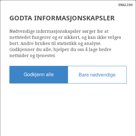
ENGLISH
Søk
N
P
MENY
GODTA INFORMASJONSKAPSLER
Ordlist
Energik
001
Nødvendige informasjonskapsler sørger for at
nettstedet fungerer og er sikkert, og kan ikke velges
TYRVING
bort. Andre brukes til statistikk og analyse.
Godkjenner du alle, hjelper du oss å lage bedre
nettsider og tjenester.
HEIMDAL
Område
NORDSJØEN
Godkjenn alle
Bare nødvendige
Tildelt dato
01.09.1965
Gyldig til
01.03.2030
Gjeldende fase
PRODUCTION EXTENDED
Tildelingsrunde: