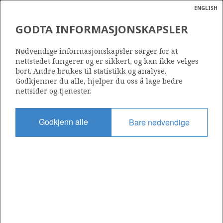
ENGLISH
Søk
N
P
MENY
GODTA INFORMASJONSKAPSLER
Ordlist
Energik
004
Nødvendige informasjonskapsler sørger for at
nettstedet fungerer og er sikkert, og kan ikke velges
bort. Andre brukes til statistikk og analyse.
Godkjenner du alle, hjelper du oss å lage bedre
nettsider og tjenester.
Område
NORDSJØEN
Godkjenn alle
Bare nødvendige
Tildelt dato
01.09.1965
Gyldig til
01.09.1977
Gjeldende fase
Status
INACTIVE