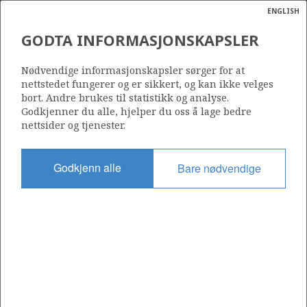
ENGLISH
Søk
N
P
MENY
GODTA INFORMASJONSKAPSLER
Ordlist
Energik
005
Nødvendige informasjonskapsler sørger for at
nettstedet fungerer og er sikkert, og kan ikke velges
bort. Andre brukes til statistikk og analyse.
Godkjenner du alle, hjelper du oss å lage bedre
nettsider og tjenester.
Område
NORDSJØEN
Godkjenn alle
Bare nødvendige
Tildelt dato
01.09.1965
Gyldig til
01.09.1982
Gjeldende fase
Status
INACTIVE