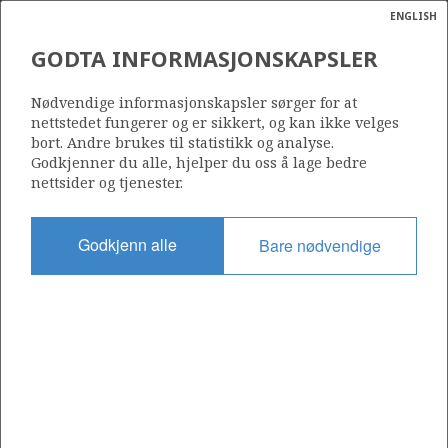
ENGLISH
Søk
N
P
MENY
GODTA INFORMASJONSKAPSLER
Ordlist
Energik
006 B
Nødvendige informasjonskapsler sørger for at
nettstedet fungerer og er sikkert, og kan ikke velges
bort. Andre brukes til statistikk og analyse.
Godkjenner du alle, hjelper du oss å lage bedre
nettsider og tjenester.
Område
NORDSJØEN
Godkjenn alle
Bare nødvendige
Tildelt dato
09.10.2000
Gyldig til
31.12.2028
Gjeldende fase
PRODUCTION
TOR
Tildelingsrunde: