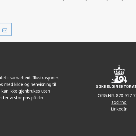
Del
Del
på
i
r
LinkedIn
e-
post
et i samarbeid. Illustrasjoner,
ALHALL
s med kilde og henvisning til
 kan ikke gjenbrukes uten
ORG.NR. 870 917 7
tter vi stor pris på din
sodir.no
LinkedIn