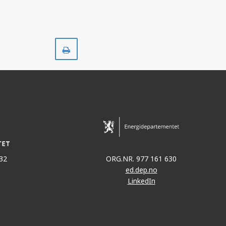
Skriv
ut
32
ORG.NR. 977 161 630
ed.dep.no
LinkedIn