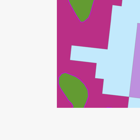
EDDA
ELDFISK