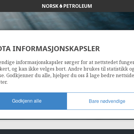
NORSK
PETROLEUM
DTA INFORMASJONSKAPSLER
006 C
ndige informasjonskapsler sørger for at nettstedet funge
kert, og kan ikke velges bort. Andre brukes til statistikk o
se. Godkjenner du alle, hjelper du oss å lage bedre nettsid
ter.
Godkjenn alle
Bare nødvendige