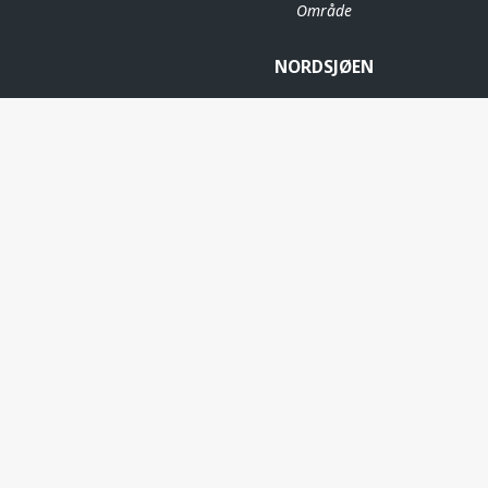
Område
NORDSJØEN
GYDA