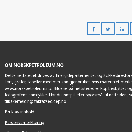
Del
Del
EMBLA
på
på
Facebook
Twitte
OM NORSKPETROLEUM.NO
Dette nettstedet drives av Energidepartementet og Sokkeldirektorat
V
kart, grafer, tabeller med mer kan gjenbrukes hvis materialet merke
www.norskpetroleum.no. Bildene på nettstedet er kopibeskyttet og
fotografens samtykke. Har du innspill eller spørsmål til nettsiden, se
tilbakemelding:
fakta@ed.dep.no
Bruk av innhold
Personvernerklæring