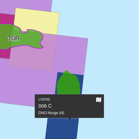
TOR
Vis
LISENS
på
006 C
stort
DNO Norge AS
kart