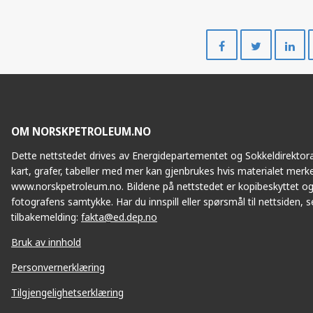
Del
Del
på
på
Facebook
Twitte
OM NORSKPETROLEUM.NO
Dette nettstedet drives av Energidepartementet og Sokkeldirektorat
kart, grafer, tabeller med mer kan gjenbrukes hvis materialet merke
www.norskpetroleum.no. Bildene på nettstedet er kopibeskyttet og
fotografens samtykke. Har du innspill eller spørsmål til nettsiden, se
tilbakemelding:
fakta@ed.dep.no
Bruk av innhold
Personvernerklæring
Tilgjengelighetserklæring