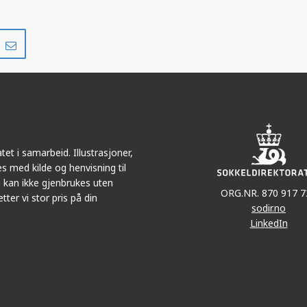
Del
Del
på
i
r
LinkedIn
e-
post
et i samarbeid. Illustrasjoner,
s med kilde og henvisning til
 kan ikke gjenbrukes uten
ORG.NR. 870 917 7
tter vi stor pris på din
sodir.no
LinkedIn