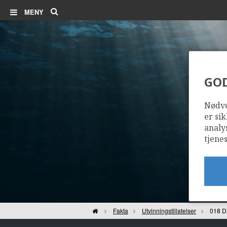
Søk
MENY
GO
Nødve
er sik
analy
tjenes
Hjem
Fakta
Utvinningstillatelser
018 