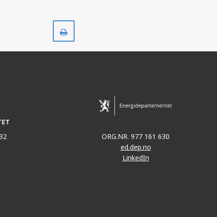
Skriv
ut
32
ORG.NR. 977 161 630
ed.dep.no
LinkedIn