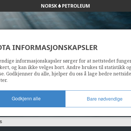
NORSK
PETROLEUM
DTA INFORMASJONSKAPSLER
018 DS
ndige informasjonskapsler sørger for at nettstedet funge
kert, og kan ikke velges bort. Andre brukes til statistikk o
se. Godkjenner du alle, hjelper du oss å lage bedre nettsid
ter.
Godkjenn alle
Bare nødvendige
DS