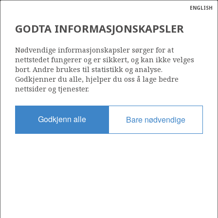
ENGLISH
Søk
N
P
MENY
GODTA INFORMASJONSKAPSLER
Ordlist
Energik
018
Nødvendige informasjonskapsler sørger for at
nettstedet fungerer og er sikkert, og kan ikke velges
bort. Andre brukes til statistikk og analyse.
Godkjenner du alle, hjelper du oss å lage bedre
nettsider og tjenester.
Område
NORDSJØEN
Godkjenn alle
Bare nødvendige
Tildelt dato
01.09.1965
Gyldig til
31.12.2048
Gjeldende fase
PRODUCTION EXTENDED
Tildelingsrunde: