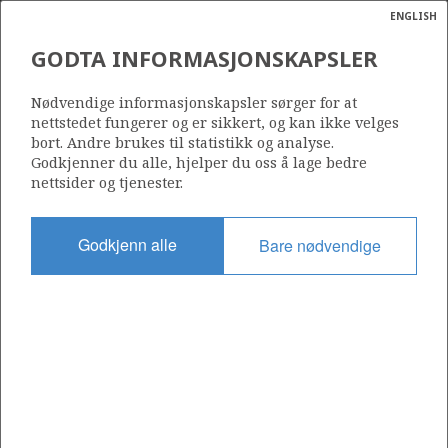
ENGLISH
Søk
N
P
MENY
GODTA INFORMASJONSKAPSLER
Ordlist
Energik
019 B
Nødvendige informasjonskapsler sørger for at
nettstedet fungerer og er sikkert, og kan ikke velges
bort. Andre brukes til statistikk og analyse.
Godkjenner du alle, hjelper du oss å lage bedre
nettsider og tjenester.
Område
NORDSJØEN
Godkjenn alle
Bare nødvendige
Tildelt dato
12.09.1977
Gyldig til
01.09.2020
Gjeldende fase
Status
INACTIVE