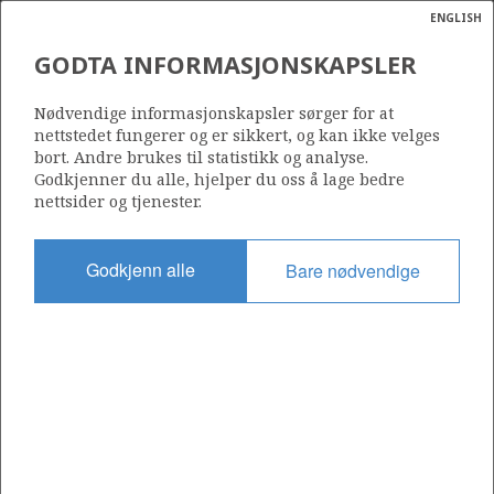
ENGLISH
Søk
N
P
MENY
GODTA INFORMASJONSKAPSLER
Ordlist
Energik
019 H
Nødvendige informasjonskapsler sørger for at
nettstedet fungerer og er sikkert, og kan ikke velges
bort. Andre brukes til statistikk og analyse.
Godkjenner du alle, hjelper du oss å lage bedre
nettsider og tjenester.
Område
NORDSJØEN
Godkjenn alle
Bare nødvendige
Tildelt dato
01.03.2019
Gyldig til
01.03.2020
Gjeldende fase
Status
INACTIVE