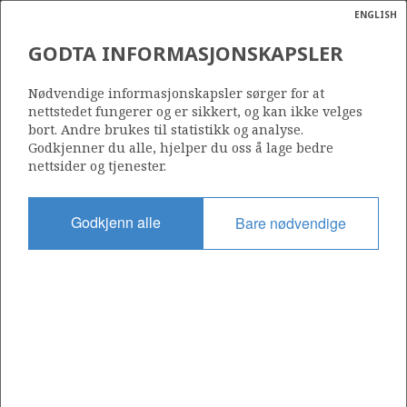
ENGLISH
Søk
N
P
MENY
GODTA INFORMASJONSKAPSLER
Ordlist
Energik
022
Nødvendige informasjonskapsler sørger for at
nettstedet fungerer og er sikkert, og kan ikke velges
bort. Andre brukes til statistikk og analyse.
Godkjenner du alle, hjelper du oss å lage bedre
nettsider og tjenester.
Område
NORDSJØEN
Godkjenn alle
Bare nødvendige
Tildelt dato
07.12.1965
Gyldig til
31.12.1986
Gjeldende fase
Status
INACTIVE