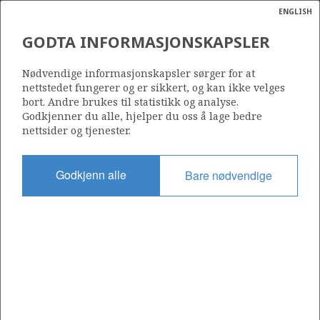
ENGLISH
Søk
N
P
MENY
GODTA INFORMASJONSKAPSLER
Ordlist
Energik
027
Nødvendige informasjonskapsler sørger for at
nettstedet fungerer og er sikkert, og kan ikke velges
M
bort. Andre brukes til statistikk og analyse.
Godkjenner du alle, hjelper du oss å lage bedre
nettsider og tjenester.
Område
NORDSJØEN
ODIN
Godkjenn alle
Bare nødvendige
Tildelt dato
23.05.1969
Gyldig til
NORDØST FRIGG
01.03.2030
Gjeldende fase
FULLA
PRODUCTION EXTENDED
LILLE-FRIGG
FRIGG
Tildelingsrunde: