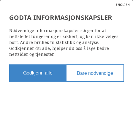
ENGLISH
Søk
N
P
MENY
GODTA INFORMASJONSKAPSLER
Ordlist
Energik
029 B
Nødvendige informasjonskapsler sørger for at
nettstedet fungerer og er sikkert, og kan ikke velges
bort. Andre brukes til statistikk og analyse.
Godkjenner du alle, hjelper du oss å lage bedre
nettsider og tjenester.
Område
NORDSJØEN
Godkjenn alle
Bare nødvendige
Tildelt dato
11.05.2001
Gyldig til
31.12.2032
Gjeldende fase
PRODUCTION EXTENDED
Tildelingsrunde: