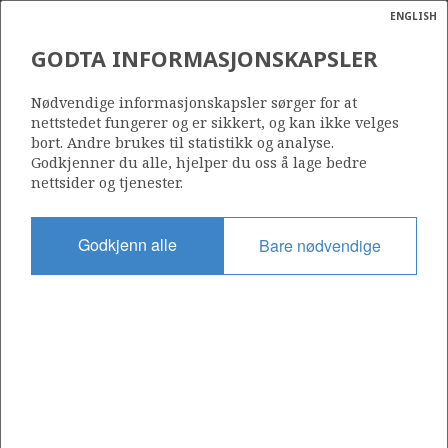
ENGLISH
Søk
N
P
MENY
GODTA INFORMASJONSKAPSLER
Ordlist
Energik
032
Nødvendige informasjonskapsler sørger for at
nettstedet fungerer og er sikkert, og kan ikke velges
bort. Andre brukes til statistikk og analyse.
Godkjenner du alle, hjelper du oss å lage bedre
nettsider og tjenester.
Område
NORDSJØEN
Godkjenn alle
Bare nødvendige
Tildelt dato
30.05.1969
Gyldig til
31.12.1999
Gjeldende fase
Status
INACTIVE