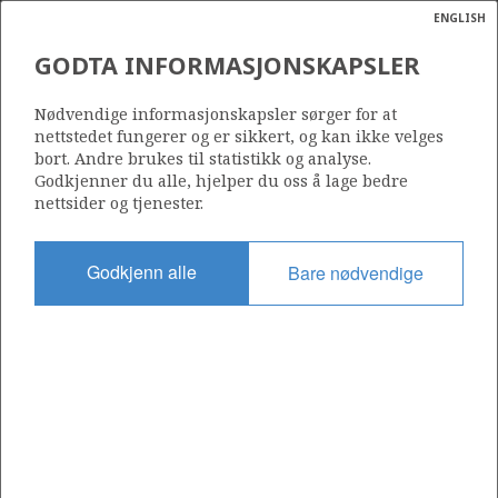
ENGLISH
Søk
N
P
MENY
GODTA INFORMASJONSKAPSLER
Ordlist
Energik
037 B
Nødvendige informasjonskapsler sørger for at
nettstedet fungerer og er sikkert, og kan ikke velges
bort. Andre brukes til statistikk og analyse.
SYGNA
Godkjenner du alle, hjelper du oss å lage bedre
nettsider og tjenester.
Område
STATFJORD NORD
NORDSJØEN
Godkjenn alle
Bare nødvendige
Tildelt dato
14.09.1998
CHISON
Gyldig til
30.06.2036
Gjeldende fase
PRODUCTION EXTENDED
Tildelingsrunde: