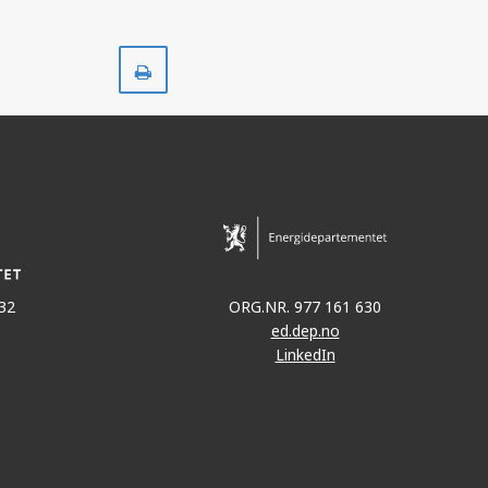
Skriv
ut
32
ORG.NR. 977 161 630
ed.dep.no
LinkedIn