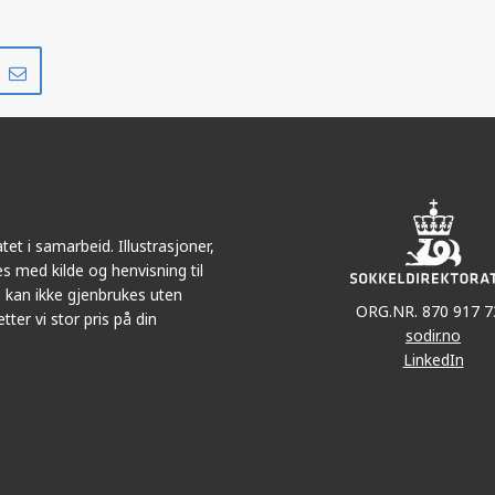
Del
Del
på
i
r
LinkedIn
e-
post
et i samarbeid. Illustrasjoner,
s med kilde og henvisning til
 kan ikke gjenbrukes uten
ORG.NR. 870 917 7
tter vi stor pris på din
sodir.no
LinkedIn