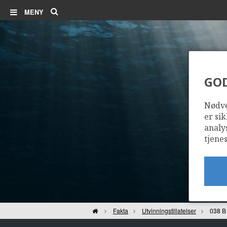
Søk
MENY
GO
Nødve
er sik
analy
tjenes
Hjem
Fakta
Utvinningstillatelser
038 B