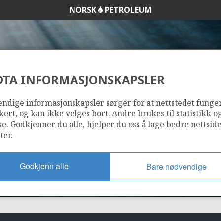
NORSK
PETROLEUM
DTA INFORMASJONSKAPSLER
038 B
ndige informasjonskapsler sørger for at nettstedet funge
kert, og kan ikke velges bort. Andre brukes til statistikk o
se. Godkjenner du alle, hjelper du oss å lage bedre nettsid
ter.
Godkjenn alle
Bare nødvendige