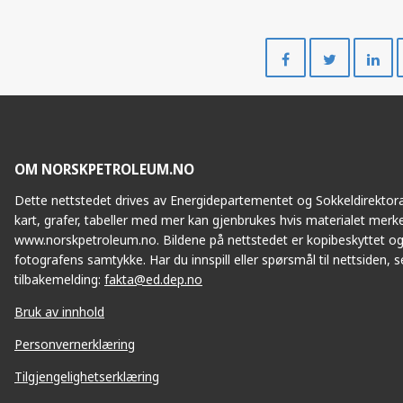
Del
Del
på
på
Facebook
Twitte
OM NORSKPETROLEUM.NO
Dette nettstedet drives av Energidepartementet og Sokkeldirektorat
kart, grafer, tabeller med mer kan gjenbrukes hvis materialet merke
www.norskpetroleum.no. Bildene på nettstedet er kopibeskyttet og
fotografens samtykke. Har du innspill eller spørsmål til nettsiden, se
tilbakemelding:
fakta@ed.dep.no
Bruk av innhold
Personvernerklæring
Tilgjengelighetserklæring