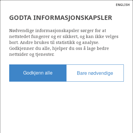
ENGLISH
Søk
N
P
MENY
GODTA INFORMASJONSKAPSLER
Ordlist
Energik
043 FS
Nødvendige informasjonskapsler sørger for at
nettstedet fungerer og er sikkert, og kan ikke velges
bort. Andre brukes til statistikk og analyse.
Godkjenner du alle, hjelper du oss å lage bedre
nettsider og tjenester.
Område
NORDSJØEN
Godkjenn alle
Bare nødvendige
Tildelt dato
17.02.2023
Gyldig til
16.02.2025
Gjeldende fase
Status
INACTIVE