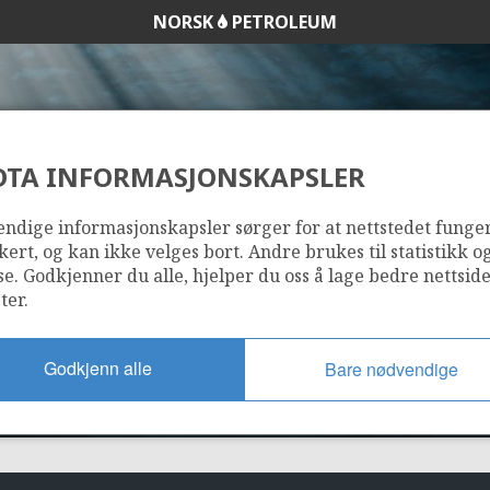
NORSK
PETROLEUM
DTA INFORMASJONSKAPSLER
044
ndige informasjonskapsler sørger for at nettstedet funge
kert, og kan ikke velges bort. Andre brukes til statistikk o
se. Godkjenner du alle, hjelper du oss å lage bedre nettsid
ter.
Godkjenn alle
Bare nødvendige
TA
OSELVAR