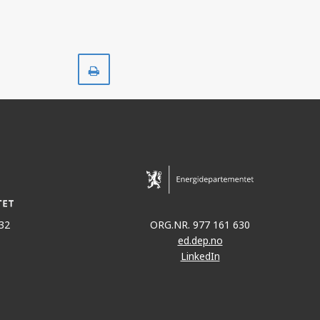
EMBLA
Skriv
ut
32
ORG.NR. 977 161 630
ed.dep.no
LinkedIn