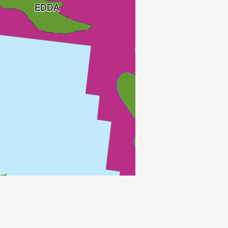
EDDA
ELDFISK