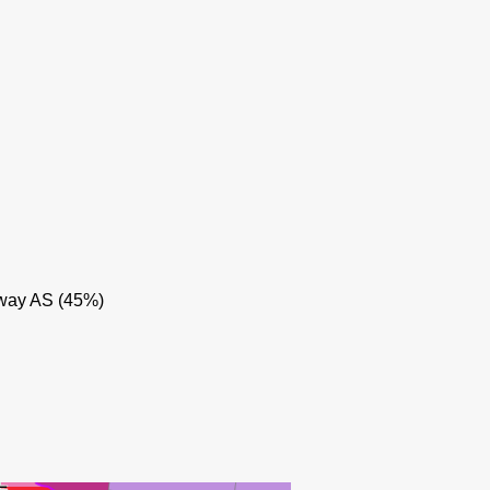
FENRIS
way AS (45%)
L