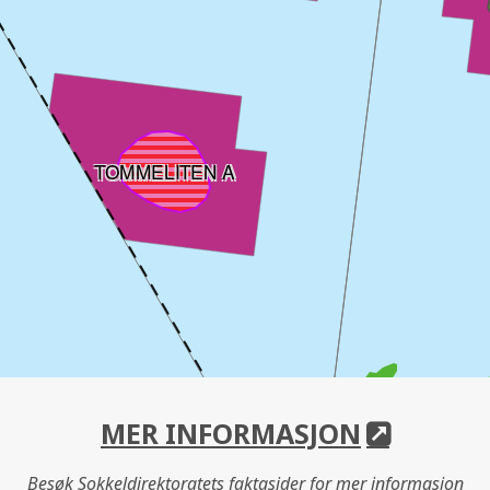
TOMMELITEN A
MER INFORMASJON
Besøk Sokkeldirektoratets faktasider for mer informasjon