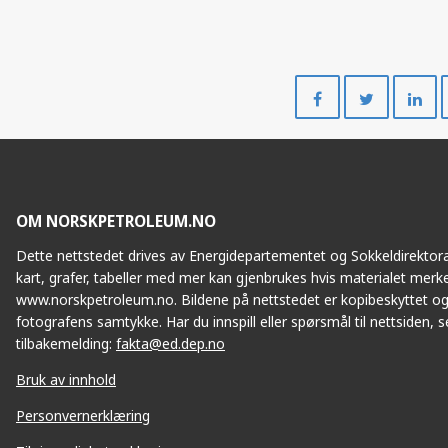
Del
Del
på
på
Facebook
Twitte
OM NORSKPETROLEUM.NO
Dette nettstedet drives av Energidepartementet og Sokkeldirektorat
kart, grafer, tabeller med mer kan gjenbrukes hvis materialet merke
www.norskpetroleum.no. Bildene på nettstedet er kopibeskyttet og
fotografens samtykke. Har du innspill eller spørsmål til nettsiden, se
tilbakemelding:
fakta@ed.dep.no
Bruk av innhold
Personvernerklæring