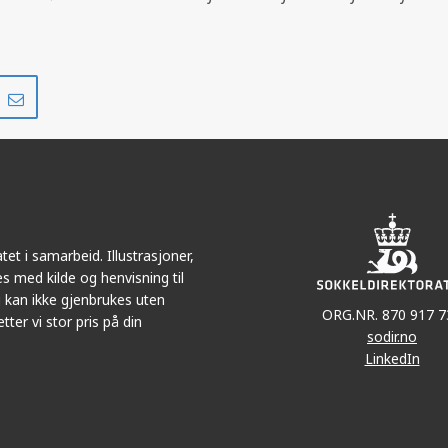
Del
Del
på
i
r
LinkedIn
e-
post
et i samarbeid. Illustrasjoner,
s med kilde og henvisning til
 kan ikke gjenbrukes uten
ORG.NR. 870 917 7
tter vi stor pris på din
sodir.no
LinkedIn