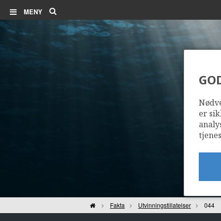
Søk
MENY
GO
Nødve
er sik
analy
tjenes
Hjem
Fakta
Utvinningstillatelser
044