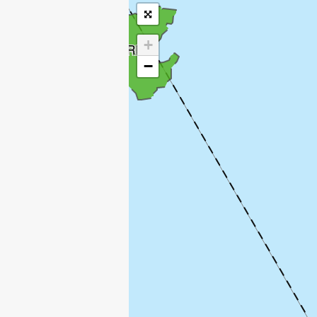
+
FLYNDRE
−