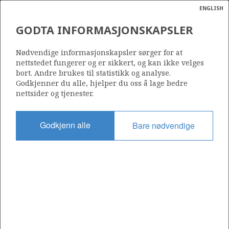
ENGLISH
Søk
N
P
MENY
GODTA INFORMASJONSKAPSLER
Ordlist
Energik
046 B
Nødvendige informasjonskapsler sørger for at
nettstedet fungerer og er sikkert, og kan ikke velges
bort. Andre brukes til statistikk og analyse.
Godkjenner du alle, hjelper du oss å lage bedre
nettsider og tjenester.
Område
NORDSJØEN
Godkjenn alle
Bare nødvendige
Tildelt dato
28.11.2006
Gyldig til
31.12.2017
Gjeldende fase
Status
INACTIVE