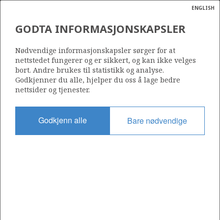
ENGLISH
Søk
N
P
MENY
GODTA INFORMASJONSKAPSLER
Ordlist
Energik
048 C
Nødvendige informasjonskapsler sørger for at
nettstedet fungerer og er sikkert, og kan ikke velges
bort. Andre brukes til statistikk og analyse.
Godkjenner du alle, hjelper du oss å lage bedre
nettsider og tjenester.
Område
NORDSJØEN
Godkjenn alle
Bare nødvendige
Tildelt dato
10.10.2005
Gyldig til
18.02.2013
Gjeldende fase
Status
INACTIVE