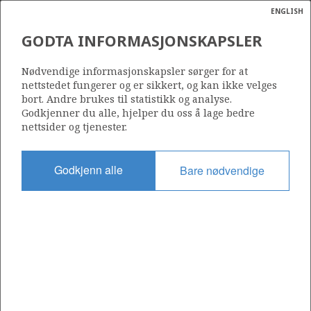
ENGLISH
Søk
N
P
MENY
GODTA INFORMASJONSKAPSLER
Ordlist
Energik
050 GS
Nødvendige informasjonskapsler sørger for at
nettstedet fungerer og er sikkert, og kan ikke velges
bort. Andre brukes til statistikk og analyse.
Godkjenner du alle, hjelper du oss å lage bedre
nettsider og tjenester.
Område
VIGDIS
NORDSJØEN
Godkjenn alle
Bare nødvendige
Tildelt dato
11.04.2012
Gyldig til
10.09.2031
Gjeldende fase
PRODUCTION EXTENDED
Tildelingsrunde: