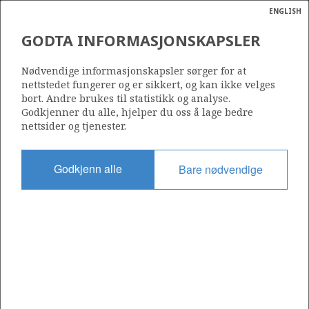
ENGLISH
Søk
N
P
MENY
GODTA INFORMASJONSKAPSLER
Ordlist
Energik
055
Nødvendige informasjonskapsler sørger for at
nettstedet fungerer og er sikkert, og kan ikke velges
bort. Andre brukes til statistikk og analyse.
Godkjenner du alle, hjelper du oss å lage bedre
nettsider og tjenester.
Område
NORDSJØEN
Godkjenn alle
Bare nødvendige
Tildelt dato
06.04.1979
Gyldig til
31.12.2040
Gjeldende fase
PRODUCTION EXTENDED
Tildelingsrunde: