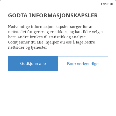
ENGLISH
Søk
N
P
MENY
GODTA INFORMASJONSKAPSLER
Ordlist
Energik
064
Nødvendige informasjonskapsler sørger for at
nettstedet fungerer og er sikkert, og kan ikke velges
bort. Andre brukes til statistikk og analyse.
Godkjenner du alle, hjelper du oss å lage bedre
nettsider og tjenester.
Område
BARENTSHAVET
Godkjenn alle
Bare nødvendige
Tildelt dato
27.03.1981
Gyldig til
01.10.2035
Gjeldende fase
PRODUCTION EXTENDED
Tildelingsrunde: