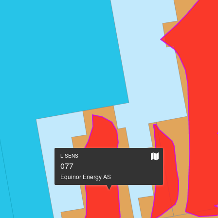
Vis
LISENS
på
077
stort
Equinor Energy AS
kart