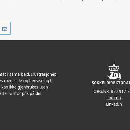
Del
Del
på
i
r
LinkedIn
e-
post
et i samarbeid. Illustrasjoner,
s med kilde og henvisning til
 kan ikke gjenbrukes uten
ORG.NR. 870 917 7
tter vi stor pris på din
sodir.no
LinkedIn