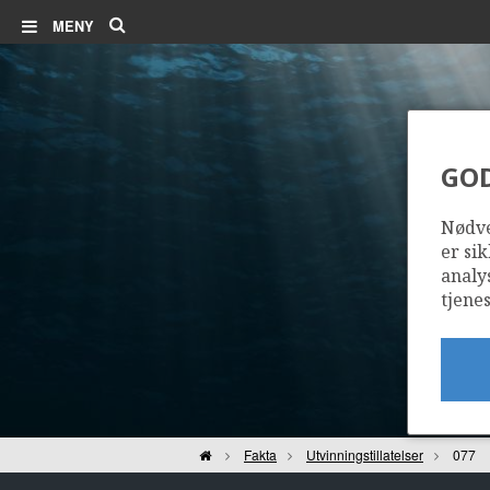
Søk
MENY
GO
Nødve
er sik
analy
tjenes
Hjem
Fakta
Utvinningstillatelser
077