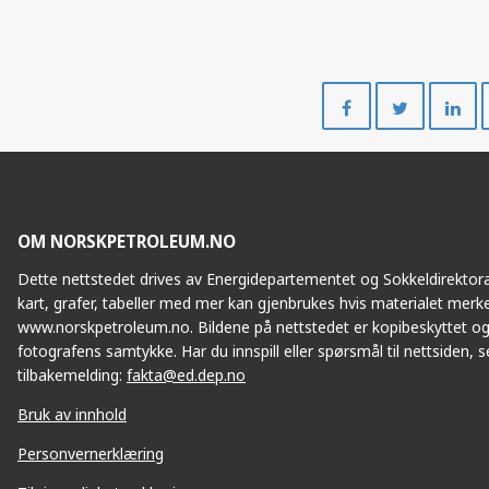
Del
Del
på
på
Facebook
Twitte
OM NORSKPETROLEUM.NO
Dette nettstedet drives av Energidepartementet og Sokkeldirektorat
kart, grafer, tabeller med mer kan gjenbrukes hvis materialet merke
www.norskpetroleum.no. Bildene på nettstedet er kopibeskyttet og
fotografens samtykke. Har du innspill eller spørsmål til nettsiden, se
tilbakemelding:
fakta@ed.dep.no
Bruk av innhold
Personvernerklæring