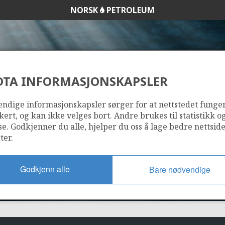
NORSK
PETROLEUM
DTA INFORMASJONSKAPSLER
077
ndige informasjonskapsler sørger for at nettstedet funge
kert, og kan ikke velges bort. Andre brukes til statistikk o
se. Godkjenner du alle, hjelper du oss å lage bedre nettsid
ter.
Godkjenn alle
Bare nødvendige