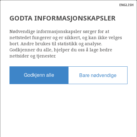
ENGLISH
Søk
N
P
MENY
GODTA INFORMASJONSKAPSLER
Ordlist
Energik
080
Nødvendige informasjonskapsler sørger for at
nettstedet fungerer og er sikkert, og kan ikke velges
bort. Andre brukes til statistikk og analyse.
Godkjenner du alle, hjelper du oss å lage bedre
nettsider og tjenester.
Område
NORSKEHAVET
Godkjenn alle
Bare nødvendige
Tildelt dato
10.12.1982
Gyldig til
10.12.1988
Gjeldende fase
Status
INACTIVE