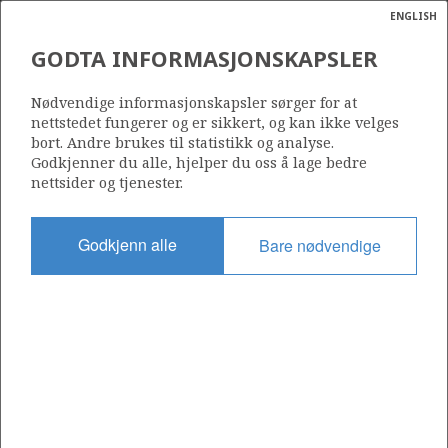
ENGLISH
Søk
N
P
MENY
GODTA INFORMASJONSKAPSLER
Ordlist
Energik
081
Nødvendige informasjonskapsler sørger for at
nettstedet fungerer og er sikkert, og kan ikke velges
bort. Andre brukes til statistikk og analyse.
Godkjenner du alle, hjelper du oss å lage bedre
nettsider og tjenester.
Område
NORSKEHAVET
Godkjenn alle
Bare nødvendige
Tildelt dato
10.12.1982
Gyldig til
10.12.1988
Gjeldende fase
Status
INACTIVE