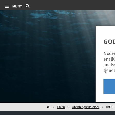
Søk
MENY
GO
Nødve
er sik
analy
tjenes
Hjem
Fakta
Utvinningstillatelser
090 I