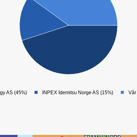
VEGA
rgy AS (45%)
INPEX Idemitsu Norge AS (15%)
Vår
BYRDING
FRAM H-NORD