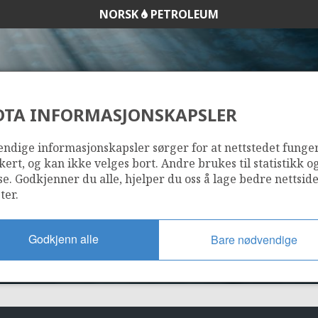
NORSK
PETROLEUM
DTA INFORMASJONSKAPSLER
090 I
ndige informasjonskapsler sørger for at nettstedet funge
kert, og kan ikke velges bort. Andre brukes til statistikk o
se. Godkjenner du alle, hjelper du oss å lage bedre nettsid
ter.
Godkjenn alle
Bare nødvendige