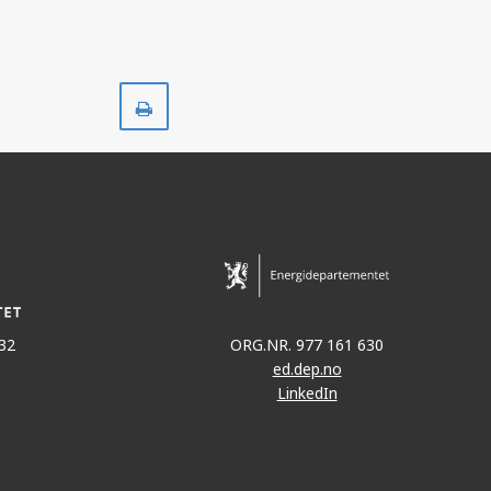
Skriv
ut
TROLL
32
ORG.NR. 977 161 630
ed.dep.no
LinkedIn