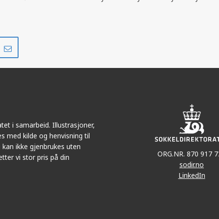
Del
Del
på
i
r
LinkedIn
e-
post
et i samarbeid. Illustrasjoner,
s med kilde og henvisning til
 kan ikke gjenbrukes uten
ORG.NR. 870 917 7
tter vi stor pris på din
sodir.no
LinkedIn