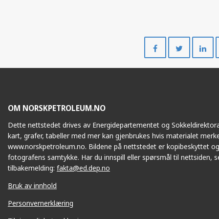
Del
Del
på
på
Facebook
Twitte
OM NORSKPETROLEUM.NO
Dette nettstedet drives av Energidepartementet og Sokkeldirektorat
kart, grafer, tabeller med mer kan gjenbrukes hvis materialet merke
www.norskpetroleum.no. Bildene på nettstedet er kopibeskyttet og
fotografens samtykke. Har du innspill eller spørsmål til nettsiden, se
tilbakemelding:
fakta@ed.dep.no
Bruk av innhold
Personvernerklæring